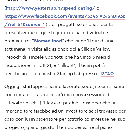
(
http://www.yestartup.it/speed-dating/
e
https://www.facebook.com/events/334319243401936
/?ref=51&source=1
) tra i progetti selezionati per la
presentazione di questi giorni ne ha individuati e
premiati tre: “
Biomed food
” che vince 1 tour di una
settimana in visita alle aziende della Silicon Valley,
“Mood” di Ismaele Capriotti che ha vinto 3 mesi di
Incubazione in HUB 21, e “Lilliput”, il team potrà
beneficiare di un master Startup Lab presso l'
ISTAO
.
Oggi gli startuppers hanno lavorato sodo, i team si sono
confrontati e stasera ci sarà una nuova sessione di
“Elevator pitch” (L'Elevator pitch è il discorso che un
imprenditore farebbe ad un investitore se si trovasse per
caso con lui in ascensore per attrarlo ad investire nel suo
progetto, quindi giusto il tempo per salire al piano