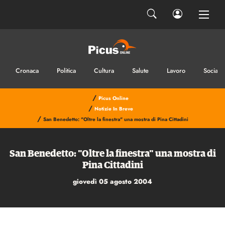
Ho letto e accetto la privacy
INVIA IL MESSAGGIO
Cronaca
Politica
Cultura
Salute
Lavoro
Sociale
/
Picus Online
/
Notizie In Breve
/
San Benedetto: "Oltre la finestra" una mostra di Pina Cittadini
San Benedetto: "Oltre la finestra" una mostra di
Pina Cittadini
giovedì 05 agosto 2004