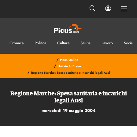
Ho letto e accetto la privacy
INVIA IL MESSAGGIO
Cronaca
Politica
Cultura
Salute
Lavoro
Sociale
/
Picus Online
/
Notizie In Breve
/
Regione Marche: Spesa sanitaria e incarichi legali Ausl
Regione Marche: Spesa sanitaria e incarichi
legali Ausl
mercoledì 19 maggio 2004