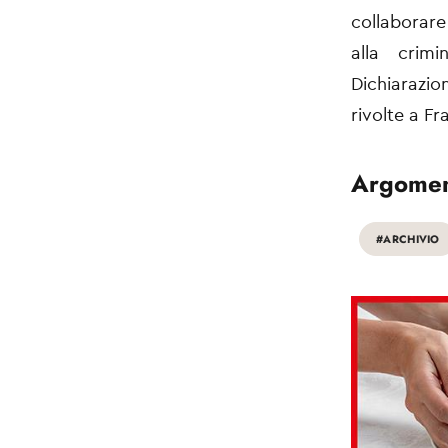
collaborare
alla crimi
Dichiarazi
rivolte a Fr
Argomen
#ARCHIVIO