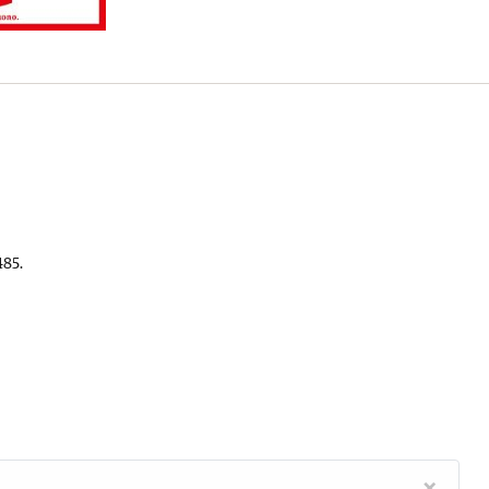
485.
×