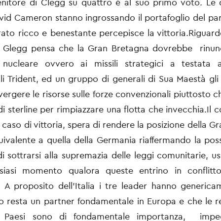
nitore di Clegg su quattro è al suo primo voto. Le 
avid Cameron stanno ingrossando il portafoglio del pa
orato ricco e benestante percepisce la vittoria.Riguardo
k Glegg pensa che la Gran Bretagna dovrebbe rinunc
 nucleare ovvero ai missili strategici a testata 
i Trident, ed un gruppo di generali di Sua Maestà gli
ergere le risorse sulle forze convenzionali piuttosto 
di sterline per rimpiazzare una flotta che invecchia.Il
caso di vittoria, spera di rendere la posizione della G
uivalente a quella della Germania riaffermando la possib
i sottrarsi alla supremazia delle leggi comunitarie, u
siasi momento qualora queste entrino in conflitt
. A proposito dell’Italia i tre leader hanno generic
ro resta un partner fondamentale in Europa e che le rel
e Paesi sono di fondamentale importanza, impe