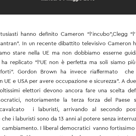
tusiasti hanno definito Cameron “l’incubo”,Clegg “l’
rantran”. In un recente dibattito televisivo Cameron 
amo stare nella UE ma non dobbiamo esserne guid
ha replicato “l’UE non è perfetta ma soli siamo più 
 forti”. Gordon Brown ha invece riaffermato che
n UE e USA per avere occupazione e sicurezza”. A due 
oltissimi elettori devono ancora fare una scelta def
mocratici, notoriamente la terza forza del Paese
cavalcato i laburisti, arrivando al secondo pos
 che i laburisti sono da 13 anni al potere senza interru
di cambiamento. I liberal democratici vanno fortissimo f