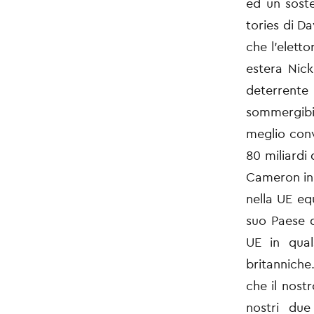
ed un soste
tories di D
che l’elett
estera Nic
deterrente
sommergibil
meglio conv
80 miliardi 
Cameron in 
nella UE eq
suo Paese d
UE in qual
britanniche
che il nost
nostri du