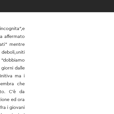
incognita”,e
ha affermato
ati” mentre
deboli,uniti
 “dobbiamo
giorni dalle
initiva ma i
 sembra che
to. C’è da
zione ed ora
ra i giovani