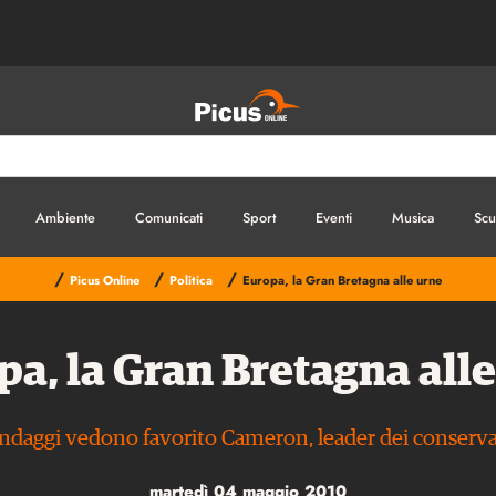
Ambiente
Comunicati
Sport
Eventi
Musica
Scu
/
/
/
Picus Online
Politica
Europa, la Gran Bretagna alle urne
a, la Gran Bretagna all
ondaggi vedono favorito Cameron, leader dei conserva
martedì 04 maggio 2010