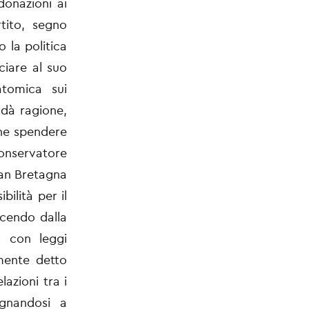
donazioni ai
rtito, segno
 la politica
iare al suo
atomica sui
 dà ragione,
che spendere
 conservatore
ran Bretagna
ilità per il
scendo dalla
o con leggi
amente detto
azioni tra i
gnandosi a