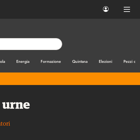
ola
Energia
Formazione
Quintana
Elezioni
Pezzi di
e urne
tori