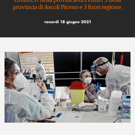
Urbino, 0 nella provincia di Fermo, 3 nella
provincia di Ascoli Piceno e 3 fuori regione.
venerdì 18 giugno 2021