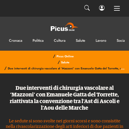
Cronaca
Politica
Cultura
Salute
Lavoro
Sociale
/
Picus Online
/
Salute
/
Due interventi di chirurgia vascolare al ‘Mazzoni’ con Emanuele Gatta del Torrette, riattivata la convenzione tra l'Ast di Ascoli e l’Aou delle Marche
Due interventi di chirurgia vascolare al
‘Mazzoni’ con Emanuele Gatta del Torrette,
riattivata la convenzione tra l'Ast di Ascoli e
l’Aou delle Marche
Le sedute si sono svolte nei giorni scorsi e sono consistite
nella rivascolarizzazione degli arti inferiori di due pazienti in