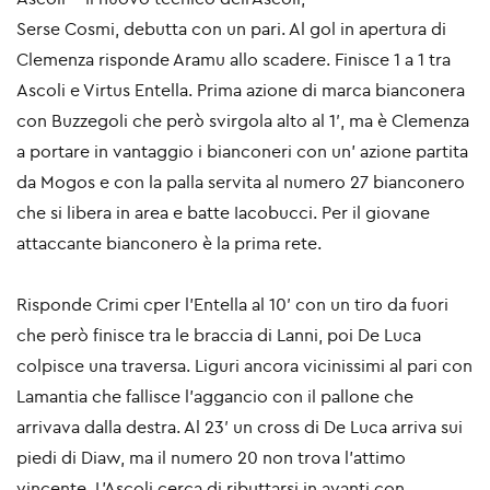
Serse Cosmi, debutta con un pari. Al gol in apertura di
Clemenza risponde Aramu allo scadere. Finisce 1 a 1 tra
Ascoli e Virtus Entella. Prima azione di marca bianconera
con Buzzegoli che però svirgola alto al 1′, ma
è Clemenza
a portare in vantaggio i bianconeri con un' azione partita
da Mogos e con la palla servita al numero 27 bianconero
che si libera in area e batte Iacobucci. Per il giovane
attaccante bianconero è la prima rete.
Risponde Crimi cper l’Entella al 10′ con un tiro da fuori
che però finisce tra le braccia di Lanni, poi De Luca
colpisce una traversa. Liguri ancora vicinissimi al pari con
Lamantia che fallisce l’aggancio con il pallone che
arrivava dalla destra. Al 23′ un cross di De Luca arriva sui
piedi di Diaw, ma il numero 20 non trova l'attimo
vincente. L’Ascoli cerca di ributtarsi in avanti con