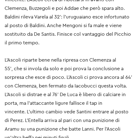
Clemenza, Buzzegoli e poi Addae che però spara alto.
Baldini rileva Varela al 32′: l’uruguaiano esce infortunato
al posto di Baldini. Anche Mengoni si fa male e viene
sostituito da De Santis. Finisce col vantaggio del Picchio
il primo tempo.
L’Ascoli riparte bene nella ripresa con Clemenza al
55′, che si invola da solo e poi prova la conclusione a
sorpresa che esce di poco. L'Ascoli ci prova ancora al 64′
con Clemenza, ben fermato da Iacobucci questa volta.
L’Ascoli si distrae e al 76′ De Luca è libero di calciare in
porta, ma l’attaccante ligure fallisce il tap in
vincente.
L’ultimo cambio vede Santini entrare al posto
di Perez. L’Entella arriva al pari con una punizione di
Aramu su una punizione che batte Lanni.
Per l’Ascoli
un'altra beffa nei minuti finali.