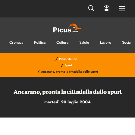
INVIA IL MESSAGGIO
Cronaca
Politica
Cultura
Salute
Lavoro
Sociale
/
Picus Online
/
Sport
/
Ancarano, pronta la cittadella dello sport
Ancarano, pronta la cittadella dello sport
martedì 20 luglio 2004