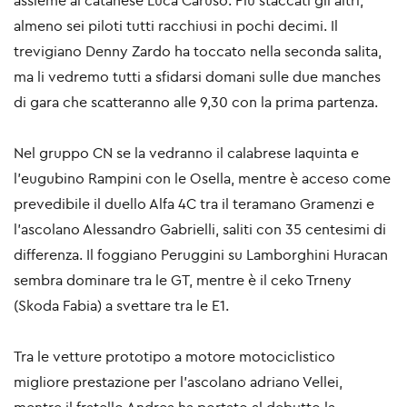
assieme al catanese Luca Caruso. Più staccati gli altri,
almeno sei piloti tutti racchiusi in pochi decimi. Il
trevigiano Denny Zardo ha toccato nella seconda salita,
ma li vedremo tutti a sfidarsi domani sulle due manches
di gara che scatteranno alle 9,30 con la prima partenza.
Nel gruppo CN se la vedranno il calabrese Iaquinta e
l’eugubino Rampini con le Osella, mentre è acceso come
prevedibile il duello Alfa 4C tra il teramano Gramenzi e
l’ascolano Alessandro Gabrielli, saliti con 35 centesimi di
differenza. Il foggiano Peruggini su Lamborghini Huracan
sembra dominare tra le GT, mentre è il ceko Trneny
(Skoda Fabia) a svettare tra le E1.
Tra le vetture prototipo a motore motociclistico
migliore prestazione per l’ascolano adriano Vellei,