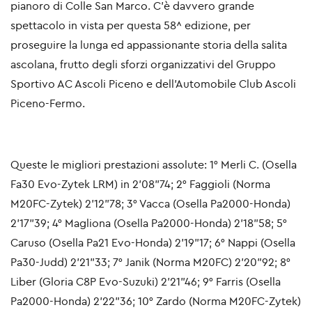
pianoro di Colle San Marco. C’è davvero grande
spettacolo in vista per questa 58^ edizione, per
proseguire la lunga ed appassionante storia della salita
ascolana, frutto degli sforzi organizzativi del Gruppo
Sportivo AC Ascoli Piceno e dell’Automobile Club Ascoli
Piceno-Fermo.
Queste le migliori prestazioni assolute: 1° Merli C. (Osella
Fa30 Evo-Zytek LRM) in 2’08”74; 2° Faggioli (Norma
M20FC-Zytek) 2’12”78; 3° Vacca (Osella Pa2000-Honda)
2’17”39; 4° Magliona (Osella Pa2000-Honda) 2’18”58; 5°
Caruso (Osella Pa21 Evo-Honda) 2’19”17; 6° Nappi (Osella
Pa30-Judd) 2’21”33; 7° Janik (Norma M20FC) 2’20”92; 8°
Liber (Gloria C8P Evo-Suzuki) 2’21”46; 9° Farris (Osella
Pa2000-Honda) 2’22”36; 10° Zardo (Norma M20FC-Zytek)