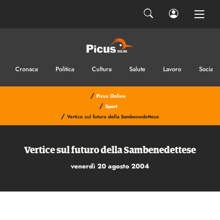
Ho letto e accetto la privacy
INVIA IL MESSAGGIO
Cronaca
Politica
Cultura
Salute
Lavoro
Sociale
/
Picus Online
/
Sport
/
Vertice sul futuro della Sambenedettese
Vertice sul futuro della Sambenedettese
venerdì 20 agosto 2004