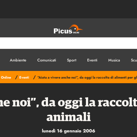
Ambiente
Comunicati
Sport
Eventi
Musica
Scu
/
/
 Online
Eventi
“Aiuta a vivere anche noi”, da oggi la raccolta di alimenti per gl
e noi”, da oggi la raccolt
animali
lunedì 16 gennaio 2006