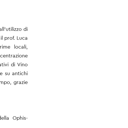
ll'utilizzo di
il prof.
Luca
ime locali,
ncentrazione
tivi di Vino
e su antichi
tempo, grazie
 della
Ophis-