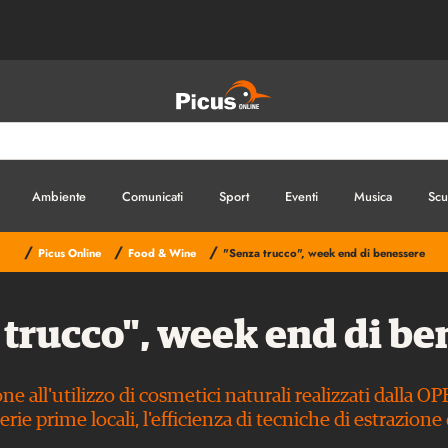
Ambiente
Comunicati
Sport
Eventi
Musica
Scu
/
/
/
Picus Online
Food & Wine
"Senza trucco", week end di benessere
 trucco", week end di be
 all'utilizzo di cosmetici naturali realizzati dalla O
erie prime locali, l'efficienza di tecniche di estrazion