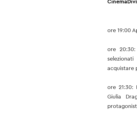
CinemaDiv
ore 19:00 Ap
ore 20:30:
selezionat
acquistare p
ore 21:30: 
Giulia Dra
protagonist