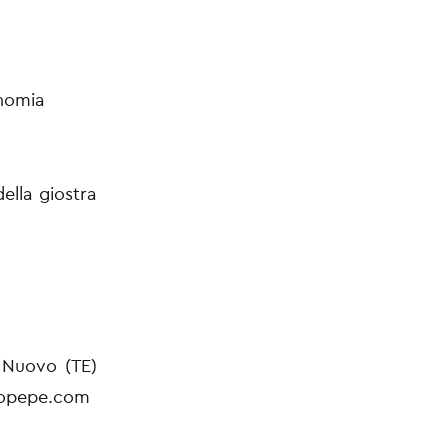
onomia
della giostra
 Nuovo (TE)
iopepe.com