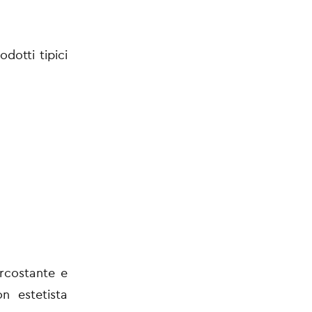
dotti tipici
ircostante e
n estetista