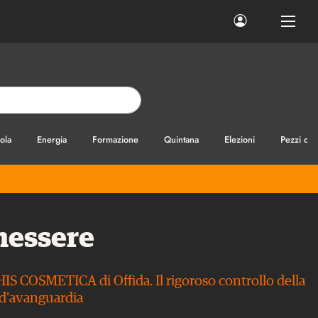
ola
Energia
Formazione
Quintana
Elezioni
Pezzi di
nessere
PHIS COSMETICA di Offida. Il rigoroso controllo della
e d'avanguardia