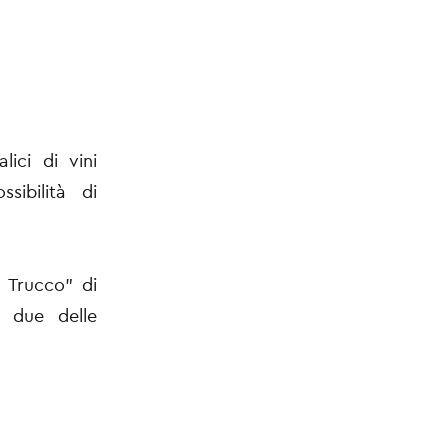
ici di vini
sibilità di
a Trucco" di
e due delle