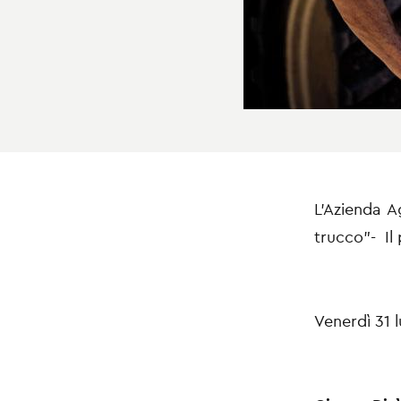
L'Azienda A
trucco"- I
Venerdì 31 l