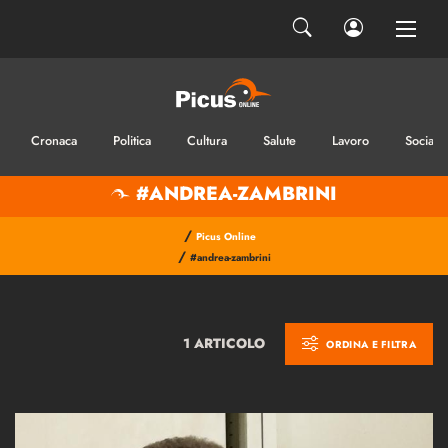
Cronaca
Politica
Cultura
Salute
Lavoro
Sociale
#ANDREA-ZAMBRINI
/
Picus Online
/
#andrea-zambrini
1 ARTICOLO
ORDINA E FILTRA