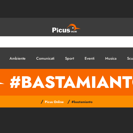
Ambiente
Comunicati
Sport
Eventi
Musica
Scu
#BASTAMIAN
/
/
Picus Online
#bastamianto