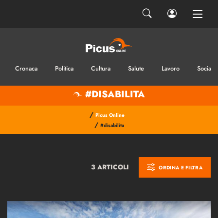
Cronaca
Politica
Cultura
Salute
Lavoro
Sociale
#DISABILITA
/
Picus Online
/
#disabilita
3 ARTICOLI
ORDINA E FILTRA