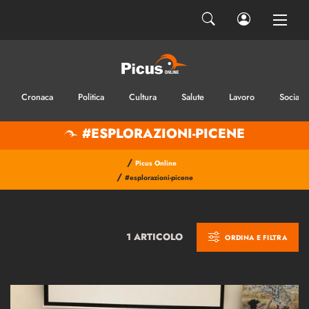
Cronaca
Politica
Cultura
Salute
Lavoro
Sociale
#ESPLORAZIONI-PICENE
/
Picus Online
/
#esplorazioni-picene
1 ARTICOLO
ORDINA E FILTRA