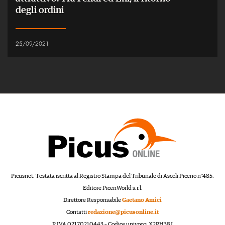
degli ordini
25/09/2021
Picusnet. Testata iscritta al Registro Stampa del Tribunale di Ascoli Piceno n°485.
Editore PicenWorld s.r.l.
Direttore Responsabile
Gaetano Amici
Contatti
redazione@picusonline.it
P.IVA 02170210443 – Codice univoco: X2PH38J