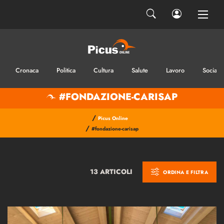
Cronaca
Politica
Cultura
Salute
Lavoro
Sociale
#FONDAZIONE-CARISAP
/
Picus Online
/
#fondazione-carisap
13 ARTICOLI
ORDINA E FILTRA