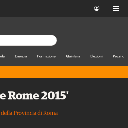
ola
Energia
Formazione
Quintana
Elezioni
Pezzi di
de Rome 2015'
i della Provincia di Roma