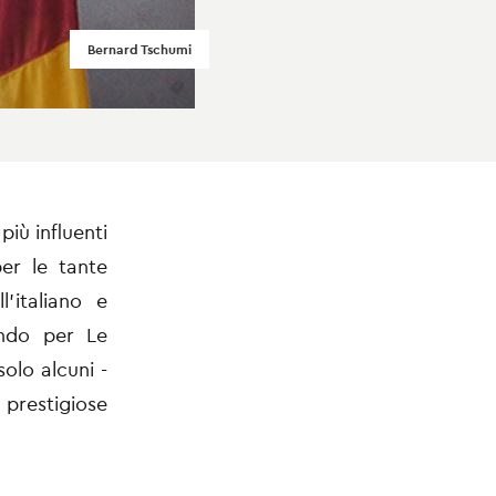
Bernard Tschumi
più influenti
per le tante
l’italiano e
ando per Le
olo alcuni -
 prestigiose