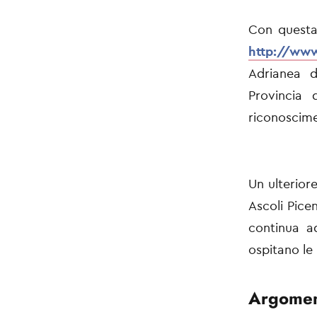
Con questa 
http://www
Adrianea d
Provincia
riconoscimen
Un ulterior
Ascoli Pice
continua a
ospitano le 
Argomen