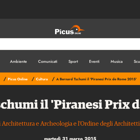
Ambiente
Comunicati
Sport
Eventi
Musica
Scu
/
/
/
Picus Online
Cultura
A Bernard Tschumi il 'Piranesi Prix de Rome 2015'
chumi il 'Piranesi Prix 
Architettura e Archeologia e l’Ordine degli Architett
martedì 31 marzo 2015