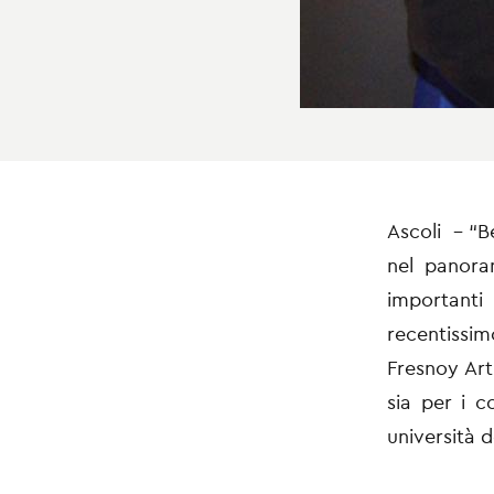
Ascoli - “Be
nel panoram
importanti 
recentissi
Fresnoy Art
sia per i c
università 