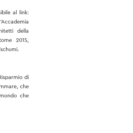
ile al link:
’Accademia
tetti della
Rome 2015,
Tschumi.
Risparmio di
tammare, che
l mondo che
.