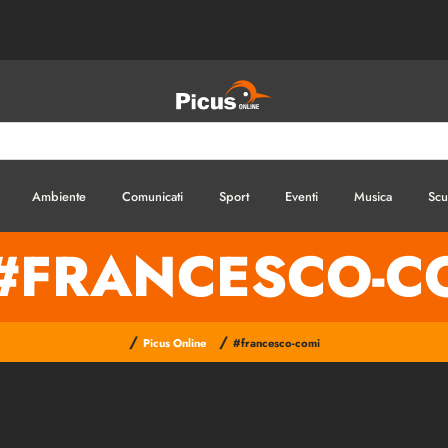
Ambiente
Comunicati
Sport
Eventi
Musica
Scu
#FRANCESCO-C
/
/
Picus Online
#francesco-comi