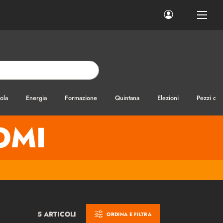
ola
Energia
Formazione
Quintana
Elezioni
Pezzi di
OMI
5 ARTICOLI
ORDINA E FILTRA