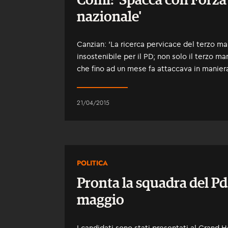
Comi: 'Spacca con Forza I
nazionale'
Canzian: 'La ricerca pervicace del terzo ma
insostenibile per il PD; non solo il terzo ma
che fino ad un mese fa attaccava in manier
21/04/2015
POLITICA
Pronta la squadra del Pd 
maggio
I candidati sono stati presentati al Grand 