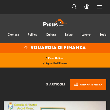
Cronaca
Politica
Cultura
Salute
Lavoro
Sociale
#GUARDIA-DI-FINANZA
/
Picus Online
/
#guardia-di-finanza
5 ARTICOLI
ORDINA E FILTRA