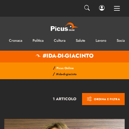
Cronaca
Politica
Cultura
Salute
Lavoro
Sociale
#IDA-DI-GIACINTO
/
Picus Online
/
#ida-di-giacinto
1 ARTICOLO
ORDINA E FILTRA