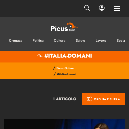
Cronaca
Politica
Cultura
Salute
Lavoro
Sociale
#ITALIA-DOMANI
/
Picus Online
/
#italia-domani
1 ARTICOLO
ORDINA E FILTRA