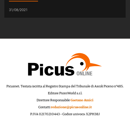
31/08/2021
Picusnet. Testata iscritta al Registro Stampa del Tribunale di Ascoli Piceno n°485.
Editore PicenWorld s.r.l.
Direttore Responsabile
Gaetano Amici
Contatti
redazione@picusonline.it
P.IVA 02170210443 – Codice univoco: X2PH38J