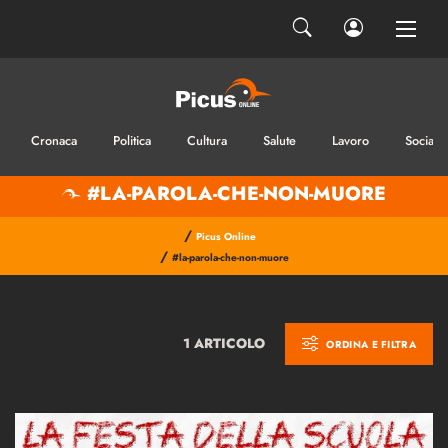
Cronaca
Politica
Cultura
Salute
Lavoro
Sociale
#LA-PAROLA-CHE-NON-MUORE
/
Picus Online
/
#la-parola-che-non-muore
1 ARTICOLO
ORDINA E FILTRA