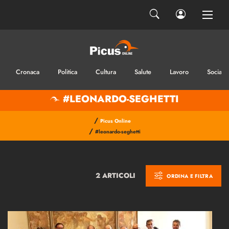
Cronaca
Politica
Cultura
Salute
Lavoro
Sociale
#LEONARDO-SEGHETTI
/
Picus Online
/
#leonardo-seghetti
2 ARTICOLI
ORDINA E FILTRA