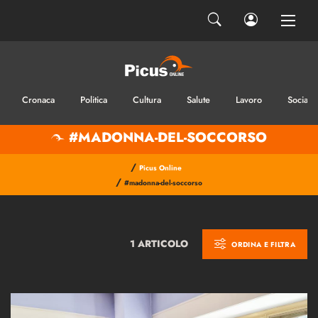
Cronaca
Politica
Cultura
Salute
Lavoro
Sociale
#MADONNA-DEL-SOCCORSO
/
Picus Online
/
#madonna-del-soccorso
1 ARTICOLO
ORDINA E FILTRA