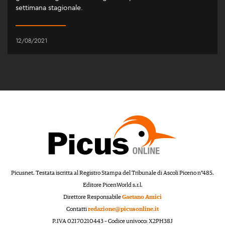
settimana stagionale.
12/08/2021
Picusnet. Testata iscritta al Registro Stampa del Tribunale di Ascoli Piceno n°485.
Editore PicenWorld s.r.l.
Direttore Responsabile
Gaetano Amici
Contatti
redazione@picusonline.it
P.IVA 02170210443 – Codice univoco: X2PH38J