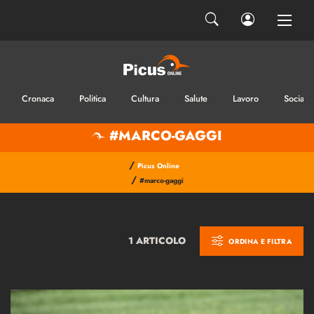
Cronaca
Politica
Cultura
Salute
Lavoro
Sociale
#MARCO-GAGGI
/
Picus Online
/
#marco-gaggi
1 ARTICOLO
ORDINA E FILTRA