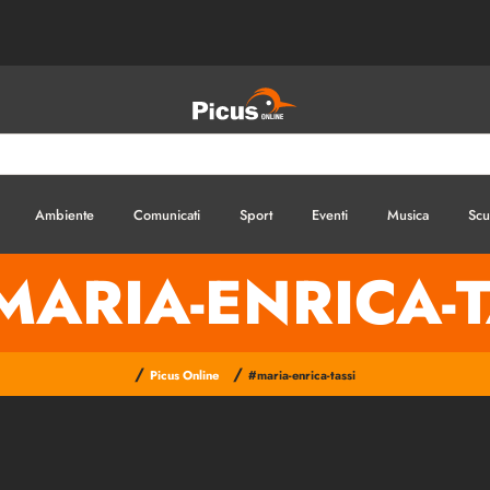
Ambiente
Comunicati
Sport
Eventi
Musica
Scu
MARIA-ENRICA-T
/
/
Picus Online
#maria-enrica-tassi