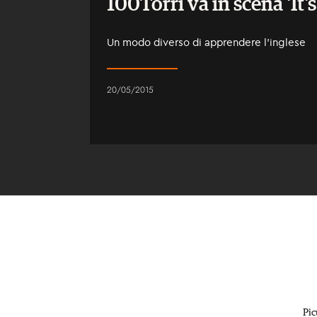
100Torri va in scena 'It
Un modo diverso di apprendere l'inglese
20/05/2015
Pic