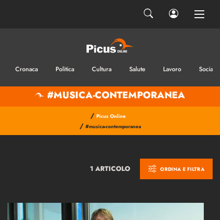
Cronaca
Politica
Cultura
Salute
Lavoro
Sociale
#MUSICA-CONTEMPORANEA
/
Picus Online
/
#musica-contemporanea
1 ARTICOLO
ORDINA E FILTRA