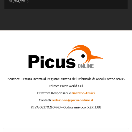
30/04/2015
Picusnet. Testata iscritta al Registro Stampa del Tribunale di Ascoli Piceno n°485.
Editore PicenWorld s.r.l.
Direttore Responsabile
Gaetano Amici
Contatti
redazione@picusonline.it
P.IVA 02170210443 – Codice univoco: X2PH38J