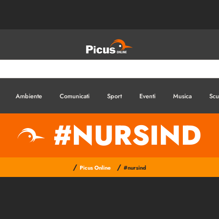
Ambiente
Comunicati
Sport
Eventi
Musica
Scu
#NURSIND
/
/
Picus Online
#nursind