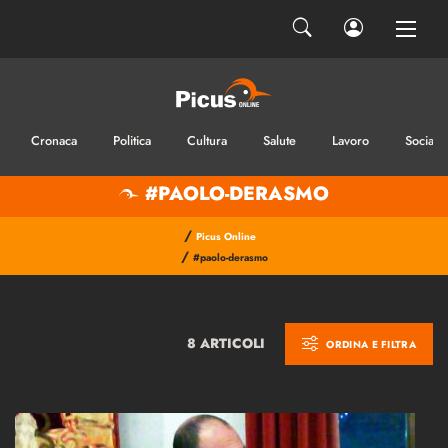
Cronaca
Politica
Cultura
Salute
Lavoro
Sociale
#PAOLO-DERASMO
/
Picus Online
/
#paolo-derasmo
8 ARTICOLI
ORDINA E FILTRA