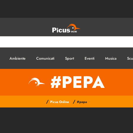
Ambiente
Comunicati
Sport
Eventi
Musica
Scu
#PEPA
/
/
Picus Online
#pepa