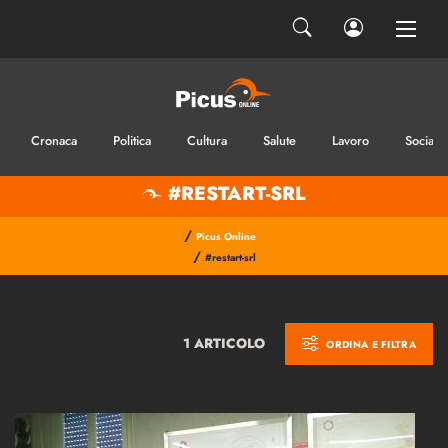
Cronaca
Politica
Cultura
Salute
Lavoro
Sociale
#RESTART-SRL
/
Picus Online
/
#restart-srl
1 ARTICOLO
ORDINA E FILTRA