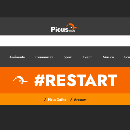
Ambiente
Comunicati
Sport
Eventi
Musica
Scu
#RESTART
/
/
Picus Online
#restart