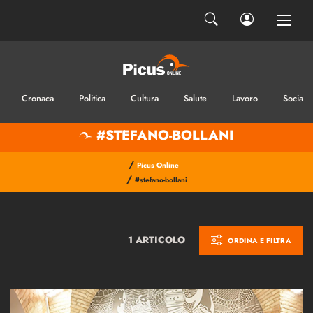
Cronaca
Politica
Cultura
Salute
Lavoro
Sociale
#STEFANO-BOLLANI
/
Picus Online
/
#stefano-bollani
1 ARTICOLO
ORDINA E FILTRA