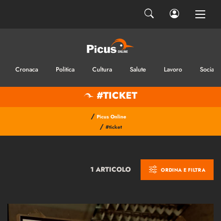
Cronaca
Politica
Cultura
Salute
Lavoro
Sociale
#TICKET
/
Picus Online
/
#ticket
1 ARTICOLO
ORDINA E FILTRA