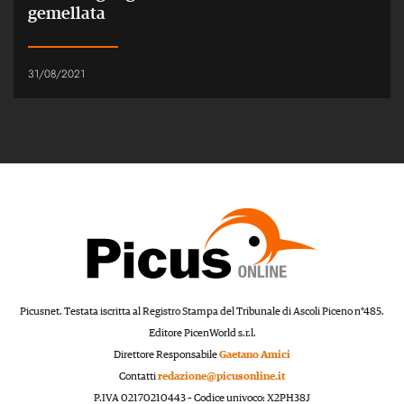
gemellata
31/08/2021
Picusnet. Testata iscritta al Registro Stampa del Tribunale di Ascoli Piceno n°485.
Editore PicenWorld s.r.l.
Direttore Responsabile
Gaetano Amici
Contatti
redazione@picusonline.it
P.IVA 02170210443 – Codice univoco: X2PH38J