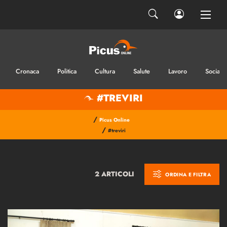
Cronaca
Politica
Cultura
Salute
Lavoro
Sociale
#TREVIRI
/
Picus Online
/
#treviri
2 ARTICOLI
ORDINA E FILTRA