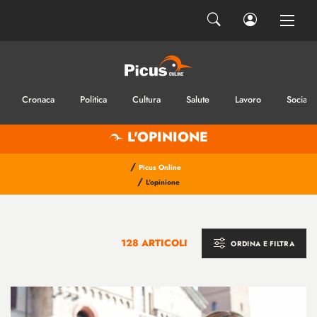
Cronaca
Politica
Cultura
Salute
Lavoro
Sociale
L'OPINIONE
/
Picus Online
/
L'opinione
128 ARTICOLI
ORDINA E FILTRA