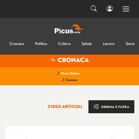
Cronaca
Politica
Cultura
Salute
Lavoro
Sociale
CRONACA
/
Picus Online
/
Cronaca
21802 ARTICOLI
ORDINA E FILTRA