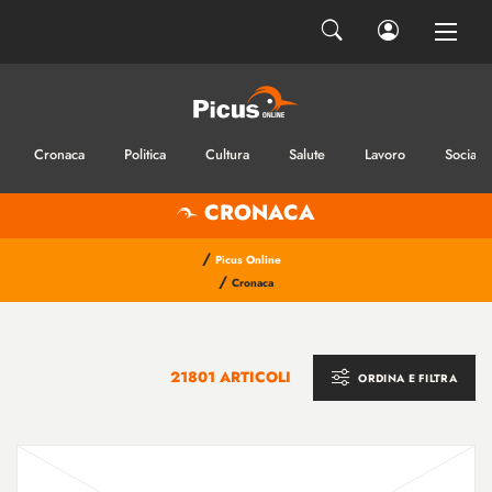
Cronaca
Politica
Cultura
Salute
Lavoro
Sociale
CRONACA
/
Picus Online
/
Cronaca
21801 ARTICOLI
ORDINA E FILTRA