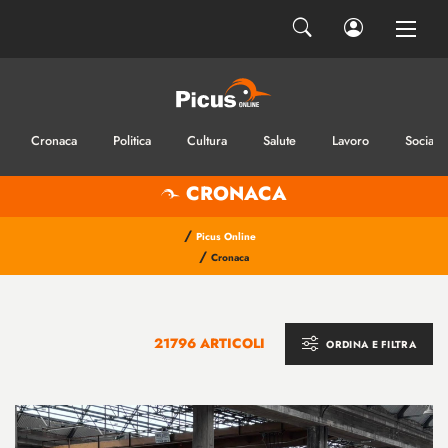
Cronaca
Politica
Cultura
Salute
Lavoro
Sociale
CRONACA
/
Picus Online
/
Cronaca
21796 ARTICOLI
ORDINA E FILTRA