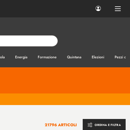
ola
Energia
Formazione
Quintana
Elezioni
Pezzi di
21796 ARTICOLI
ORDINA E FILTRA