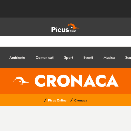
Ambiente
Comunicati
Sport
Eventi
Musica
Scu
CRONACA
/
/
Picus Online
Cronaca