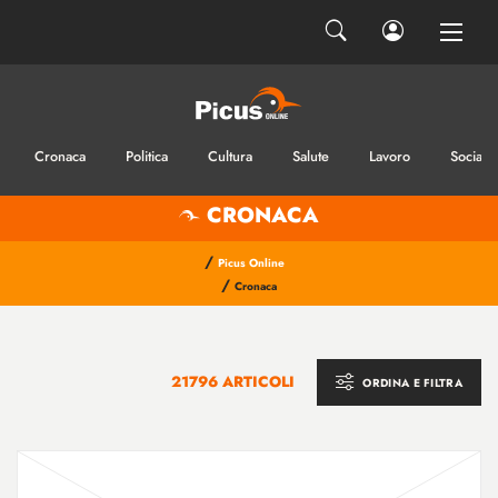
Cronaca
Politica
Cultura
Salute
Lavoro
Sociale
CRONACA
/
Picus Online
/
Cronaca
21796 ARTICOLI
ORDINA E FILTRA