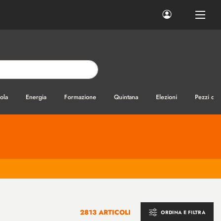
ola
Energia
Formazione
Quintana
Elezioni
Pezzi di
2813 ARTICOLI
ORDINA E FILTRA