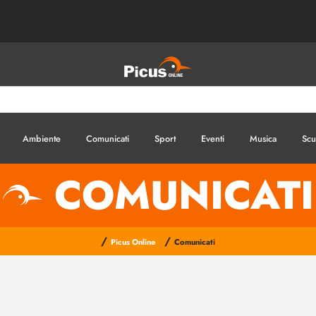
Ambiente
Comunicati
Sport
Eventi
Musica
Scu
COMUNICATI
/
/
Picus Online
Comunicati