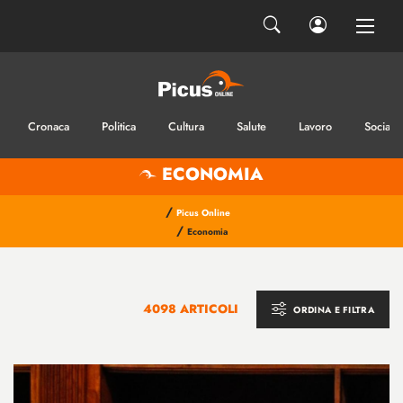
Cronaca
Politica
Cultura
Salute
Lavoro
Sociale
ECONOMIA
/
Picus Online
/
Economia
4098 ARTICOLI
ORDINA E FILTRA