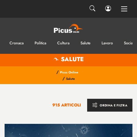
Cronaca
Politica
Cultura
Salute
Lavoro
Sociale
SALUTE
/
Picus Online
/
Salute
915 ARTICOLI
ORDINA E FILTRA