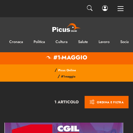
Cronaca
Politica
Cultura
Salute
Lavoro
Sociale
#1-MAGGIO
/
Picus Online
/
#1-maggio
1 ARTICOLO
ORDINA E FILTRA