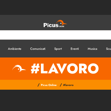
Ambiente
Comunicati
Sport
Eventi
Musica
Scu
#LAVORO
/
/
Picus Online
#lavoro