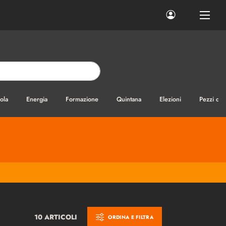
ola
Energia
Formazione
Quintana
Elezioni
Pezzi di
10 ARTICOLI
ORDINA E FILTRA