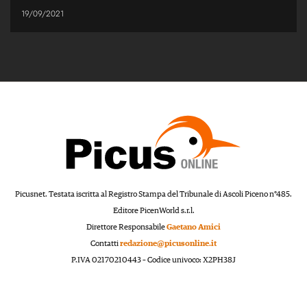
19/09/2021
Picusnet. Testata iscritta al Registro Stampa del Tribunale di Ascoli Piceno n°485.
Editore PicenWorld s.r.l.
Direttore Responsabile
Gaetano Amici
Contatti
redazione@picusonline.it
P.IVA 02170210443 – Codice univoco: X2PH38J