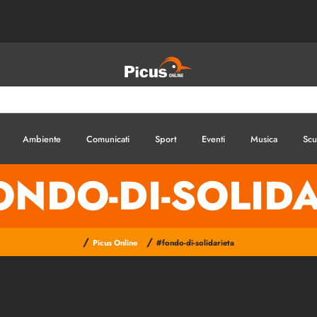
Ambiente
Comunicati
Sport
Eventi
Musica
Scu
ONDO-DI-SOLIDA
/
/
Picus Online
#fondo-di-solidarieta